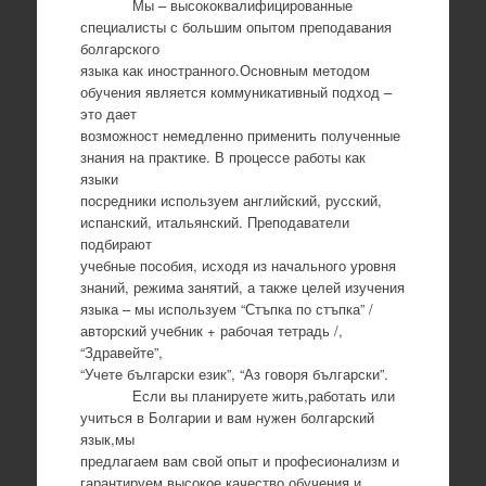
Мы – высококвалифицированные
специалисты с большим опытом преподавания
болгарского
языка как иностранного.Основным методом
обучения является коммуникативный подход –
это дает
возможност немедленно применить полученные
знания на практике. В процессе работы как
языки
посредники используем английский, русский,
испанский, итальянский. Преподаватели
подбирают
учебные пособия, исходя из начального уровня
знаний, режима занятий, а также целей изучения
языка – мы используем “Стъпка по стъпка” /
авторский учебник + рабочая тетрадь /,
“Здравейте”,
“Учете български език”, “Аз говоря български”.
Если вы планируете жить,работать или
учиться в Болгарии и вам нужен болгарский
язык,мы
предлагаем вам свой опыт и професионализм и
гарантируем высокое качество обучения и